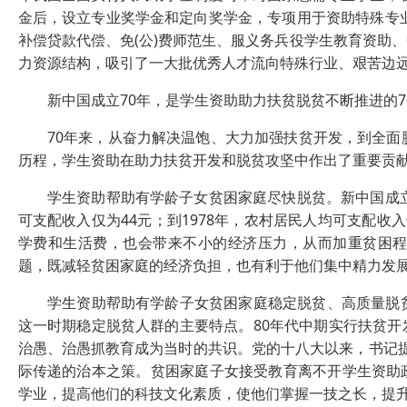
金后，设立专业奖学金和定向奖学金，专项用于资助特殊专业
补偿贷款代偿、免(公)费师范生、服义务兵役学生教育资助
力资源结构，吸引了一大批优秀人才流向特殊行业、艰苦边
新中国成立70年，是学生资助助力扶贫脱贫不断推进的7
70年来，从奋力解决温饱、大力加强扶贫开发，到全面脱
历程，学生资助在助力扶贫开发和脱贫攻坚中作出了重要贡
学生资助帮助有学龄子女贫困家庭尽快脱贫。新中国成立时
可支配收入仅为44元；到1978年，农村居民人均可支配收
学费和生活费，也会带来不小的经济压力，从而加重贫困
题，既减轻贫困家庭的经济负担，也有利于他们集中精力发
学生资助帮助有学龄子女贫困家庭稳定脱贫、高质量脱贫
这一时期稳定脱贫人群的主要特点。80年代中期实行扶贫
治愚、治愚抓教育成为当时的共识。党的十八大以来，书记提
际传递的治本之策。贫困家庭子女接受教育离不开学生资助
学业，提高他们的科技文化素质，使他们掌握一技之长，提