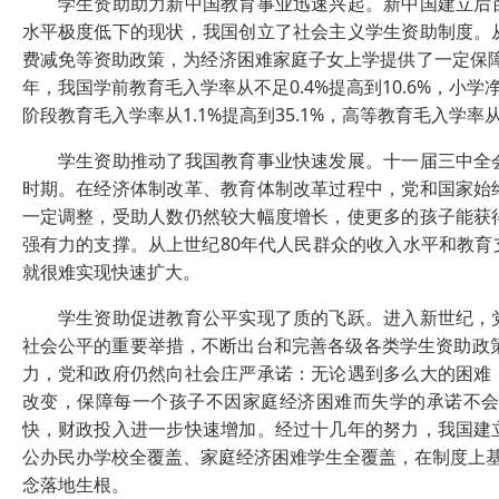
学生资助助力新中国教育事业迅速兴起。新中国建立后百
水平极度低下的现状，我国创立了社会主义学生资助制度。
费减免等资助政策，为经济困难家庭子女上学提供了一定保障，
年，我国学前教育毛入学率从不足0.4%提高到10.6%，小学净
阶段教育毛入学率从1.1%提高到35.1%，高等教育毛入学率从0
学生资助推动了我国教育事业快速发展。十一届三中全会
时期。在经济体制改革、教育体制改革过程中，党和国家始
一定调整，受助人数仍然较大幅度增长，使更多的孩子能获
强有力的支撑。从上世纪80年代人民群众的收入水平和教
就很难实现快速扩大。
学生资助促进教育公平实现了质的飞跃。进入新世纪，党
社会公平的重要举措，不断出台和完善各级各类学生资助政策
力，党和政府仍然向社会庄严承诺：无论遇到多么大的困难
改变，保障每一个孩子不因家庭经济困难而失学的承诺不
快，财政投入进一步快速增加。经过十几年的努力，我国建
公办民办学校全覆盖、家庭经济困难学生全覆盖，在制度上基
念落地生根。