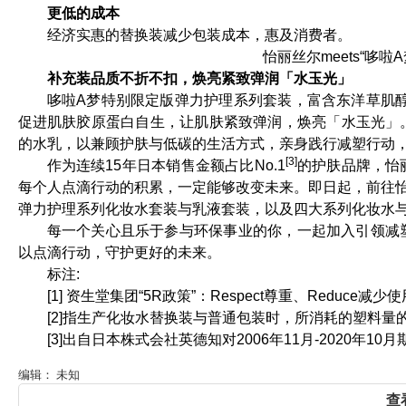
更低的成本
经济实惠的替换装减少包装成本，惠及消费者。
怡丽丝尔meets“哆
补充装品质不折不扣，焕亮紧致弹润「水玉光」
哆啦A梦特别限定版弹力护理系列套装，富含东洋草肌
促进肌肤胶原蛋白自生，让肌肤紧致弹润，焕亮「水玉光」
的水乳，以兼顾护肤与低碳的生活方式，亲身践行减塑行动
[3]
作为连续15年日本销售金额占比No.1
的护肤品牌，怡
每个人点滴行动的积累，一定能够改变未来。即日起，前往
弹力护理系列化妆水套装与乳液套装，以及四大系列化妆水
每一个关心且乐于参与环保事业的你，一起加入引领减
以点滴行动，守护更好的未来。
标注:
[1] 资生堂集团“5R政策”：Respect尊重、Reduce减
[2]指生产化妆水替换装与普通包装时，所消耗的塑料量
[3]出自日本株式会社英德知对2006年11月-2020
编辑： 未知
查