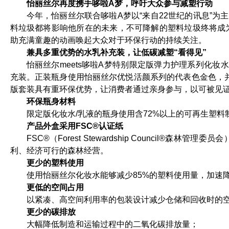
怡丽丝尔再度携手哆啦A梦，呼吁大众参与减塑行动
今年，怡丽丝尔联合哆啦A梦以“来自22世纪的讯息”
料垃圾都将影响他所在的未来，不可降解的塑料垃圾终将成
助充满童趣的动画唤起大众对于环保行动的持续关注。
兼具多重优势的水乳补充装，让低碳减塑“看得见”
怡丽丝尔meets哆啦A梦特别限定版弹力护理系列化妆
充装。正装瓶身使用怡丽丝尔优悦活颜系列的代表色金色，并
版套装具有重环保优势，让消费者通过亲身参与，以可被见
环保瓶身材料
限定版化妆水/乳液的瓶身使用含72%以上的可再生塑料
产品外盒采用FSC®认证纸
FSC®（Forest Stewardship Counci
利、经济可行的森林经营。
更少的塑料使用
使用怡丽丝尔化妆水能够减少85%的塑料使用量，加速
更低的空间占用
以紧凑、高空间利用率的包装设计减少仓储和回收时的
更少的碳排放
大幅降低制造和运输过程中的二氧化碳排放量；