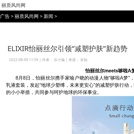
丽质风尚网
广告
>
丽质风尚网
>
新闻
>
ELIXIR怡丽丝尔引领“减塑护肤”新趋势
2022-08-09 11:59 |
作者： 乐小编
|
来源： 未知
怡丽丝尔meets哆啦
8月8日，怡丽丝尔携手家喻户晓的动漫人物“哆啦A梦”
乳液套装，发起“地球少塑缚，未来更安心”的减塑护肤行动
的小小举措，共同参与呵护地球的环保事业。