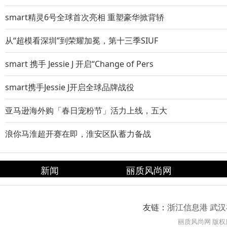
smart精灵6号全球首次亮相 重塑豪华掀背轿
从“超模看深圳”到荣耀加冕，第十三季SIUF
smart 携手 Jessie J 开启“Change of Pers
smart携手Jessie J开启全球品牌战役
亚马逊海外购「春日宠粉节」活力上线，五大
浪你马淮超开赛在即，淮安区队蓄力备战
新闻
丽质风尚网
友链：
浙江信息港
武汉
丽质风尚网 版