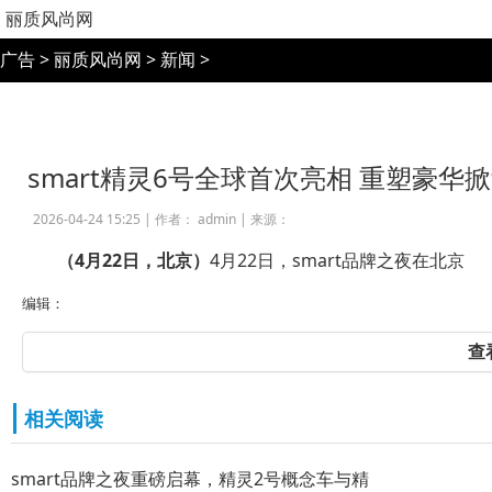
丽质风尚网
广告
>
丽质风尚网
>
新闻
>
smart精灵6号全球首次亮相 重塑豪华
2026-04-24 15:25 |
作者： admin
|
来源：
（
4
月
22
日，北京）
4月22日，smart品牌之夜在北京
编辑：
查
相关阅读
smart品牌之夜重磅启幕，精灵2号概念车与精